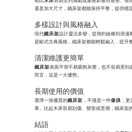
相比
木床
容易受到濕氣或重壓影響而變形、吱
還是加大尺寸，鐵床架都能保持平整，提供穩
多樣設計與風格融入
現代
鐵床架
設計靈活多變，從簡約線條到浪漫
是歐式古典風格，鐵床架都能輕鬆融入，提升
清潔維護更簡單
鐵床架
表面平滑不易吸附灰塵，也不容易受到
而言，這是一大優勢。
長期使用的價值
選擇一張優質的
鐵床架
，不僅是一件
傢俱
，更
果。比起木床容易刮傷、變形或受潮，鐵床架
結語