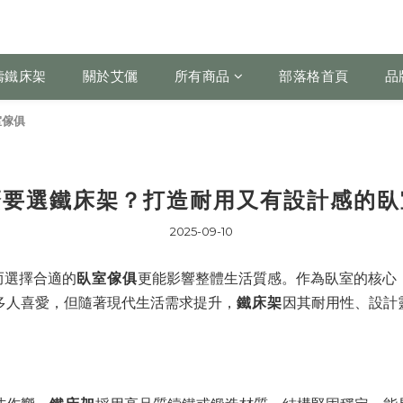
鑄鐵床架
關於艾儷
所有商品
部落格首頁
品
室傢俱
麼要選鐵床架？打造耐用又有設計感的臥
2025-09-10
而選擇合適的
臥室傢俱
更能影響整體生活質感。作為臥室的核心
多人喜愛，但隨著現代生活需求提升，
鐵床架
因其耐用性、設計