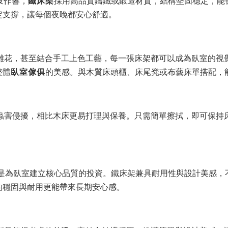
吱作響，
鐵床架
採用高品質鑄鐵或鍛造材質，結構堅固穩定，能
定支撐，讓每個夜晚都安心舒適。
雕花，甚至結合手工上色工藝，每一張床架都可以成為臥室的視
整體
臥室傢俱
的美感。與木質床頭櫃、床尾凳或布藝床單搭配，
蟲害侵擾，相比木床更易打理與保養。只需簡單擦拭，即可保持
是為臥室建立核心品質的投資。鐵床架兼具耐用性與設計美感，
的穩固與耐用更能帶來長期安心感。