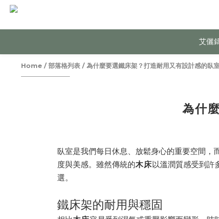
艾儷
Home
/
部落格列表
/
為什麼要選鐵床架？打造耐用又有設計感的臥
為什
臥室是我們每日休息、放鬆身心的重要空間，
度與美感。雖然傳統的
木床
以溫潤質感受到許
選。
鐵床架的耐用與穩固